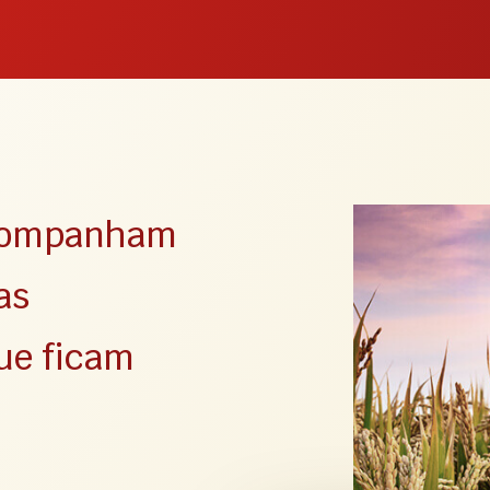
acompanham
as
ue ficam